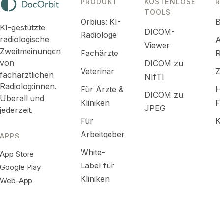
Unklarheit
PRODUKT
KOSTENLOSE
und zu
moderne
TOOLS
das
unterschiedlichen
Orbius: KI-
B
Augenheilkunde
rechtfertigen.
KI-gestützte
DICOM-
Schlüssen
stützt sich
Radiologe
radiologische
A
gelangen.
Viewer
auf
Zweitmeinungen
Fachärzte
R
Deshalb ist
spezialisierte
von
DICOM zu
eine
Bildgebung,
Veterinär
fachärztlichen
NIfTI
Zweitmeinung
die sich
Radiolog:innen.
Für Ärzte &
H
in der
DICOM zu
auf mehr
Überall und
Kliniken
F
Dermatologie
als eine
JPEG
jederzeit.
kein
Weise
Für
K
Zeichen
deuten
Arbeitgeber
APPS
von
lässt, und
White-
Misstrauen,
App Store
auf
Label für
sondern
Google Play
Krankheitskategorien,
ein
Kliniken
bei denen
Web-App
normaler
die richtige
Teil davon,
Einordnung
wie
die