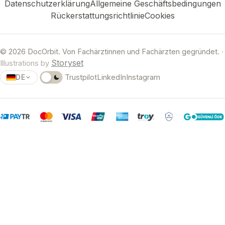
Datenschutzerklärung
Allgemeine Geschäftsbedingungen
sorgfältige
Behandlung
Rückerstattungsrichtlinie
Cookies
Diagnosen
grundlegend
zustande
verändert.
kommen.
© 2026 DocOrbit. Von Fachärztinnen und Fachärzten gegründet.
·
Storyset
Illustrations by
DE
Trustpilot
LinkedIn
Instagram