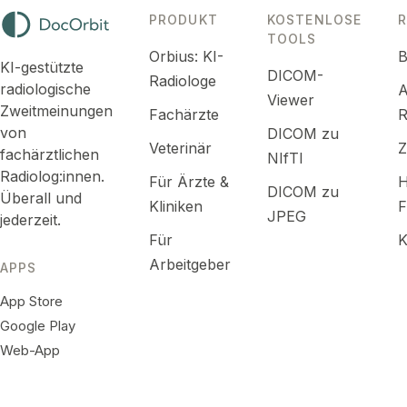
PRODUKT
KOSTENLOSE
TOOLS
Orbius: KI-
B
KI-gestützte
DICOM-
Radiologe
radiologische
A
Viewer
Zweitmeinungen
Fachärzte
R
von
DICOM zu
Veterinär
fachärztlichen
NIfTI
Radiolog:innen.
Für Ärzte &
H
DICOM zu
Überall und
Kliniken
F
JPEG
jederzeit.
Für
K
Arbeitgeber
APPS
App Store
Google Play
Web-App