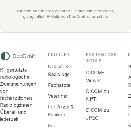
Mit dem Abonnieren erklären Sie sich einverstanden,
gelegentlich E-Mails von DocOrbit zu erhalten.
PRODUKT
KOSTENLOSE
TOOLS
Orbius: KI-
B
KI-gestützte
DICOM-
Radiologe
radiologische
A
Viewer
Zweitmeinungen
Fachärzte
R
von
DICOM zu
Veterinär
fachärztlichen
NIfTI
Radiolog:innen.
Für Ärzte &
H
DICOM zu
Überall und
Kliniken
F
JPEG
jederzeit.
Für
K