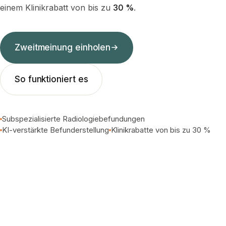
einem Klinikrabatt von bis zu
30 %
.
Zweitmeinung einholen
So funktioniert es
Subspezialisierte Radiologiebefundungen
KI-verstärkte Befunderstellung
Klinikrabatte von bis zu 30 %
Nicht jede
Aufnahme ist
eindeutig. DocOrbit
liefert Ihnen eine