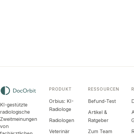
Zweitmeinung einholen
Rabatt für meine Klinik erhalten
Offene Stellen ansehen →
PRODUKT
RESSOURCEN
Orbius: KI-
Befund-Test
D
KI-gestützte
Radiologe
radiologische
Artikel &
A
Zweitmeinungen
Radiologen
Ratgeber
G
von
Veterinär
Zum Team
R
fachärztlichen