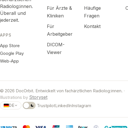
Radiolog:innen.
Für Ärzte &
Häufige
C
Überall und
Kliniken
Fragen
jederzeit.
Für
Kontakt
Arbeitgeber
APPS
DICOM-
App Store
Viewer
Google Play
Web-App
© 2026 DocOrbit. Entwickelt von fachärztlichen Radiolog:innen.
·
Storyset
Illustrations by
DE
Trustpilot
LinkedIn
Instagram