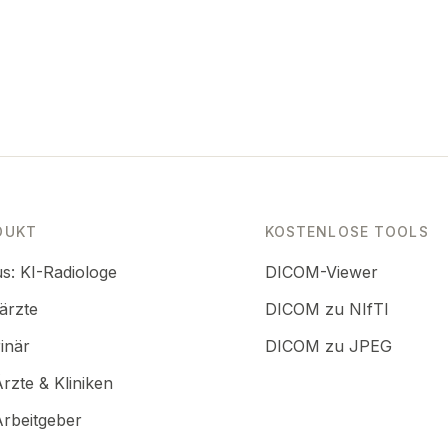
n oder Ihren Arzt fragen sollten
inische Beratung. Besprechen Sie Ihren
DUKT
KOSTENLOSE TOOLS
us: KI-Radiologe
DICOM-Viewer
ärzte
DICOM zu NIfTI
inär
DICOM zu JPEG
rzte & Kliniken
Arbeitgeber