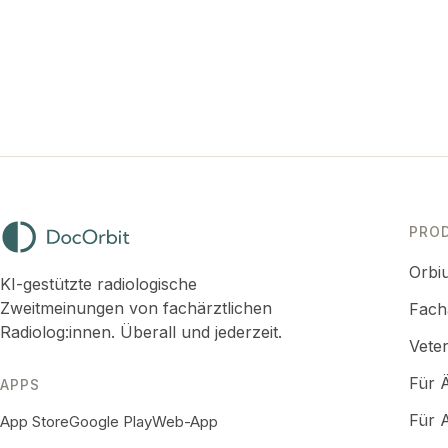
Antwort in verständlicher Sprache
Was Sie Ihre Ärzti
Kostenlos und vertraulich
Quiz starten
Nur zu Informationszwecken. Dies ist keine Diagnose und keine mediz
Befund immer mit Ihrer eigenen Ärztin oder Ihrem eigenen Arzt.
PRO
Orbi
KI-gestützte radiologische
Zweitmeinungen von fachärztlichen
Fach
Radiolog:innen. Überall und jederzeit.
Veter
Für Ä
APPS
Für 
App Store
Google Play
Web-App