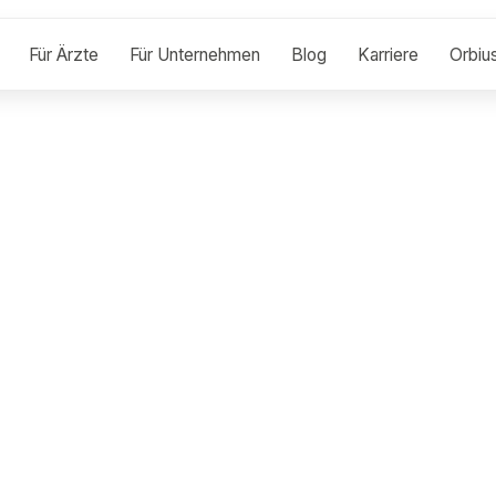
Für Ärzte
Für Unternehmen
Blog
Karriere
Orbiu
RT
 Befund
rieben, nicht
 kurze Fragen,
 und sagen