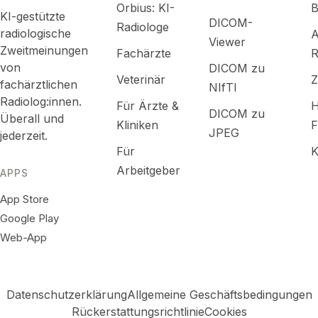
Orbius: KI-
B
KI-gestützte
DICOM-
Radiologe
radiologische
A
Viewer
Zweitmeinungen
Fachärzte
R
von
DICOM zu
Veterinär
fachärztlichen
NIfTI
Radiolog:innen.
Für Ärzte &
H
DICOM zu
Überall und
Kliniken
F
JPEG
jederzeit.
Für
K
Arbeitgeber
APPS
App Store
Google Play
Web-App
Datenschutzerklärung
Allgemeine Geschäftsbedingungen
Rückerstattungsrichtlinie
Cookies