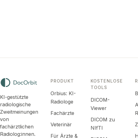
info@docorbit.com
PRODUKT
KOSTENLOSE
TOOLS
Orbius: KI-
B
KI-gestützte
DICOM-
Radiologe
radiologische
A
Viewer
Zweitmeinungen
Fachärzte
R
von
DICOM zu
Veterinär
fachärztlichen
NIfTI
Radiolog:innen.
Für Ärzte &
H