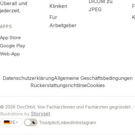
DICOM zu
Überall und
Kliniken
F
JPEG
jederzeit.
Für
K
Arbeitgeber
APPS
App Store
Google Play
Web-App
Datenschutzerklärung
Allgemeine Geschäftsbedingungen
Rückerstattungsrichtlinie
Cookies
© 2026 DocOrbit. Von Fachärztinnen und Fachärzten gegründet.
·
Storyset
Illustrations by
DE
Trustpilot
LinkedIn
Instagram