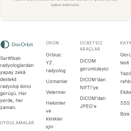
kabul edersiniz.
ÜRÜN
ÜCRETSIZ
KAY
ARAÇLAR
Orbius:
Görü
Sertifikalı
DICOM
YZ
testi
radyologlardan
görüntüleyici
radyolog
yapay zekâ
Yazı
destekli
DICOM'dan
Uzmanlar
rehb
radyoloji ikinci
NIfTI'ye
Veteriner
Ekibe
görüşü. Her
DICOM'dan
yerde, her
Hekimler
SSS
JPEG'e
zaman.
ve
Bize
klinikler
UYGULAMALAR
için