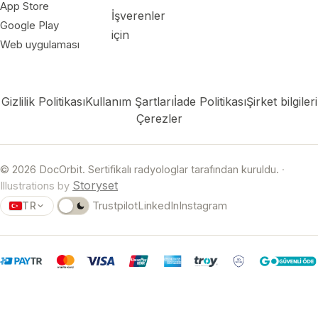
App Store
İşverenler
Google Play
için
Web uygulaması
Gizlilik Politikası
Kullanım Şartları
İade Politikası
Şirket bilgileri
Çerezler
© 2026 DocOrbit. Sertifikalı radyologlar tarafından kuruldu.
·
Storyset
Illustrations by
TR
Trustpilot
LinkedIn
Instagram