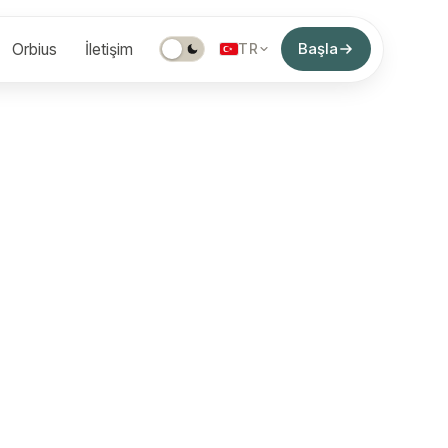
Başla
Orbius
İletişim
TR