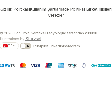
Gizlilik Politikası
Kullanım Şartları
İade Politikası
Şirket bilgileri
Çerezler
© 2026 DocOrbit. Sertifikalı radyologlar tarafından kuruldu.
·
Storyset
Illustrations by
TR
Trustpilot
LinkedIn
Instagram