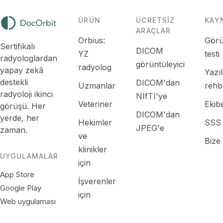
ÜRÜN
ÜCRETSIZ
KAY
ARAÇLAR
Orbius:
Görü
Sertifikalı
DICOM
YZ
testi
radyologlardan
görüntüleyici
radyolog
yapay zekâ
Yazı
destekli
DICOM'dan
Uzmanlar
rehb
radyoloji ikinci
NIfTI'ye
Veteriner
Ekibe
görüşü. Her
DICOM'dan
yerde, her
Hekimler
SSS
JPEG'e
zaman.
ve
Bize
klinikler
UYGULAMALAR
için
App Store
İşverenler
Google Play
için
Web uygulaması