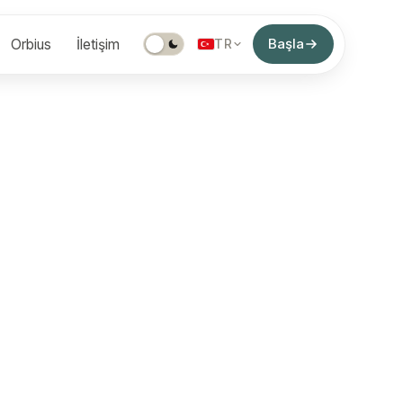
Başla
Orbius
İletişim
TR