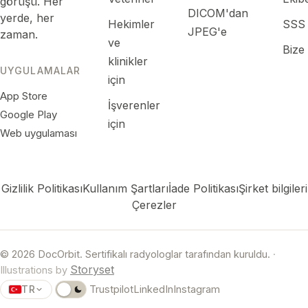
görüşü. Her
DICOM'dan
yerde, her
Hekimler
SSS
JPEG'e
zaman.
ve
Bize
klinikler
UYGULAMALAR
için
App Store
İşverenler
Google Play
için
Web uygulaması
Gizlilik Politikası
Kullanım Şartları
İade Politikası
Şirket bilgileri
Çerezler
© 2026 DocOrbit. Sertifikalı radyologlar tarafından kuruldu.
·
Storyset
Illustrations by
TR
Trustpilot
LinkedIn
Instagram