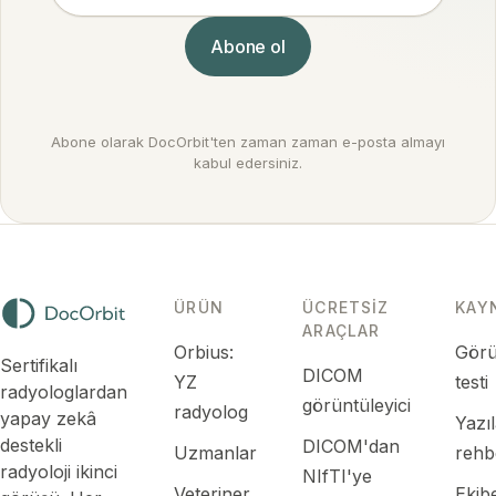
Abone ol
Abone olarak DocOrbit'ten zaman zaman e-posta almayı
kabul edersiniz.
ÜRÜN
ÜCRETSIZ
KAY
ARAÇLAR
Orbius:
Görü
Sertifikalı
DICOM
YZ
testi
radyologlardan
görüntüleyici
radyolog
yapay zekâ
Yazı
destekli
DICOM'dan
Uzmanlar
rehb
radyoloji ikinci
NIfTI'ye
Veteriner
Ekibe