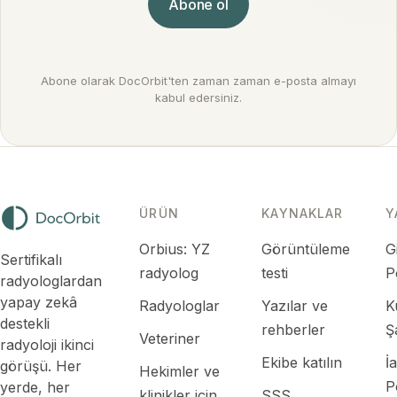
Abone ol
Abone olarak DocOrbit'ten zaman zaman e-posta almayı
kabul edersiniz.
ÜRÜN
KAYNAKLAR
Y
Orbius: YZ
Görüntüleme
Gi
Sertifikalı
radyolog
testi
P
radyologlardan
yapay zekâ
Radyologlar
Yazılar ve
K
destekli
rehberler
Ş
Veteriner
radyoloji ikinci
Ekibe katılın
İ
görüşü. Her
Hekimler ve
P
yerde, her
klinikler için
SSS