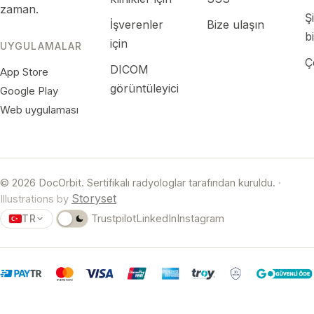
zaman.
Ş
İşverenler
Bize ulaşın
bi
için
UYGULAMALAR
Ç
DICOM
App Store
görüntüleyici
Google Play
Web uygulaması
© 2026 DocOrbit. Sertifikalı radyologlar tarafından kuruldu.
·
Storyset
Illustrations by
TR
Trustpilot
LinkedIn
Instagram