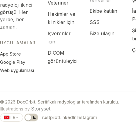
Veteriner
radyoloji ikinci
Ekibe katılın
İ
görüşü. Her
Hekimler ve
P
yerde, her
klinikler için
SSS
zaman.
Ş
İşverenler
Bize ulaşın
bi
için
UYGULAMALAR
Ç
DICOM
App Store
görüntüleyici
Google Play
Web uygulaması
© 2026 DocOrbit. Sertifikalı radyologlar tarafından kuruldu.
·
Storyset
Illustrations by
TR
Trustpilot
LinkedIn
Instagram