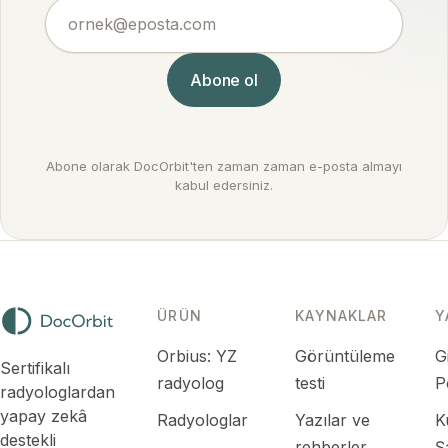
ornek@eposta.com
Abone ol
Abone olarak DocOrbit'ten zaman zaman e-posta almayı
kabul edersiniz.
ÜRÜN
KAYNAKLAR
Y
Orbius: YZ
Görüntüleme
Gi
Sertifikalı
radyolog
testi
P
radyologlardan
yapay zekâ
Radyologlar
Yazılar ve
K
destekli
rehberler
Ş