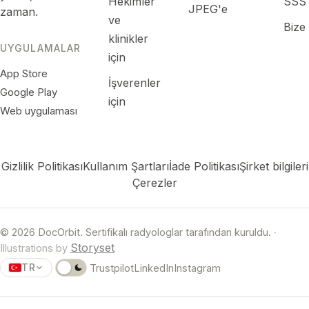
Hekimler
SSS
JPEG'e
zaman.
ve
Bize
klinikler
UYGULAMALAR
için
App Store
İşverenler
Google Play
için
Web uygulaması
Gizlilik Politikası
Kullanım Şartları
İade Politikası
Şirket bilgileri
Çerezler
© 2026 DocOrbit. Sertifikalı radyologlar tarafından kuruldu.
·
Storyset
Illustrations by
TR
Trustpilot
LinkedIn
Instagram