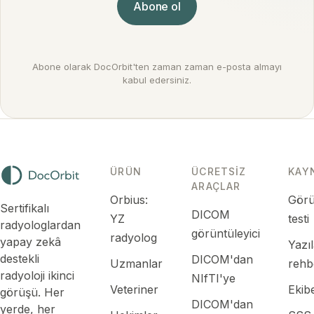
Abone ol
Abone olarak DocOrbit'ten zaman zaman e-posta almayı
kabul edersiniz.
ÜRÜN
ÜCRETSIZ
KAY
ARAÇLAR
Orbius:
Görü
Sertifikalı
DICOM
YZ
testi
radyologlardan
görüntüleyici
radyolog
yapay zekâ
Yazı
destekli
DICOM'dan
Uzmanlar
rehb
radyoloji ikinci
NIfTI'ye
Veteriner
Ekibe
görüşü. Her
DICOM'dan
yerde, her