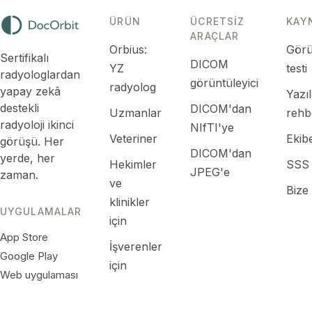
ÜRÜN
ÜCRETSIZ
KAY
ARAÇLAR
Orbius:
Görü
Sertifikalı
DICOM
YZ
testi
radyologlardan
görüntüleyici
radyolog
yapay zekâ
Yazı
destekli
DICOM'dan
Uzmanlar
rehb
radyoloji ikinci
NIfTI'ye
Veteriner
Ekibe
görüşü. Her
DICOM'dan
yerde, her
Hekimler
SSS
JPEG'e
zaman.
ve
Bize
klinikler
UYGULAMALAR
için
App Store
İşverenler
Google Play
için
Web uygulaması