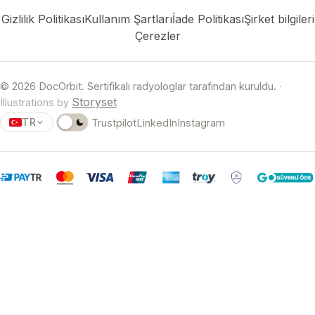
Gizlilik Politikası
Kullanım Şartları
İade Politikası
Şirket bilgileri
Çerezler
© 2026 DocOrbit. Sertifikalı radyologlar tarafından kuruldu.
·
Storyset
Illustrations by
TR
Trustpilot
LinkedIn
Instagram